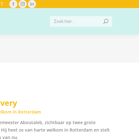
97
Facebook
Instagram
Linkedin
page
page
page
Search:
opens
opens
opens
in
in
in
new
new
new
window
window
window
very
welkom in Rotterdam
emeester Aboutaleb, zichtbaar op twee grote
Hij heet ze van harte welkom in Rotterdam en stelt
 van nu.