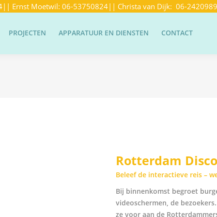
4
|| Ernst Moetwil:
06-53750824
|| Christa van Dijk:
06-242098
PROJECTEN
APPARATUUR EN DIENSTEN
CONTACT
Rotterdam Disco
Beleef de interactieve reis – 
Bij binnenkomst begroet burg
videoschermen, de bezoekers. 
ze voor aan de Rotterdammers