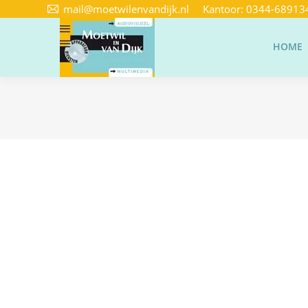
mail@moetwilenvandijk.nl
Kantoor:
0344-68913
HOME