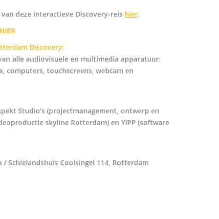
 van deze interactieve Discovery-reis
hier
.
HIER
terdam Discovery:
e van alle audiovisuele en multimedia apparatuur:
rs, computers, touchscreens, webcam en
rspekt Studio’s (projectmanagement, ontwerp en
deoproductie skyline Rotterdam) en YiPP (software
 / Schielandshuis Coolsingel 114, Rotterdam