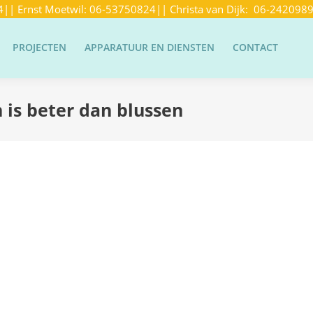
4
|| Ernst Moetwil:
06-53750824
|| Christa van Dijk:
06-242098
PROJECTEN
APPARATUUR EN DIENSTEN
CONTACT
is beter dan blussen