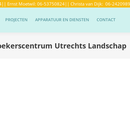
4
|| Ernst Moetwil:
06-53750824
|| Christa van Dijk:
06-242098
PROJECTEN
APPARATUUR EN DIENSTEN
CONTACT
oekerscentrum Utrechts Landschap