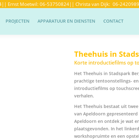
4
|| Ernst Moetwil:
06-53750824
|| Christa van Dijk:
06-242098
PROJECTEN
APPARATUUR EN DIENSTEN
CONTACT
Theehuis in Stad
Korte introductiefilms op 
Het Theehuis in Stadspark Be
prachtige tentoonstellings- e
introductiefilms op touchscre
verhalen.
Het Theehuis bestaat uit twee
van Apeldoorn gepresenteerd en
Apeldoorn en ontdek je wat er
plaatsgevonden. In het linker
workshopruimte en een opstell