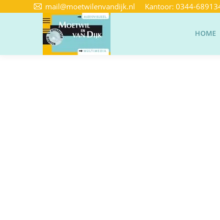
mail@moetwilenvandijk.nl
Kantoor:
0344-68913
HOME