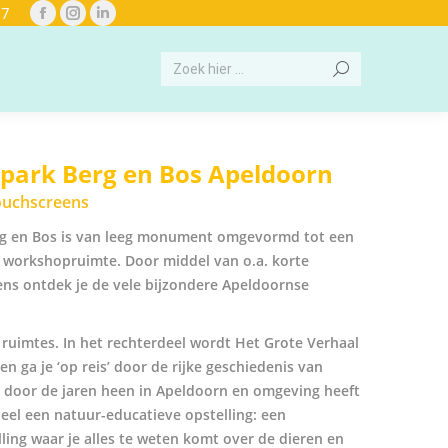
97
Facebook
Instagram
Linkedin
page
page
page
Search:
opens
opens
opens
in
in
in
new
new
new
window
window
window
spark Berg en Bos Apeldoorn
touchscreens
rg en Bos is van leeg monument omgevormd tot een
n workshopruimte. Door middel van o.a. korte
ens ontdek je de vele bijzondere Apeldoornse
 ruimtes. In het rechterdeel wordt Het Grote Verhaal
 ga je ‘op reis’ door de rijke geschiedenis van
 door de jaren heen in Apeldoorn en omgeving heeft
deel een natuur-educatieve opstelling: een
ing waar je alles te weten komt over de dieren en