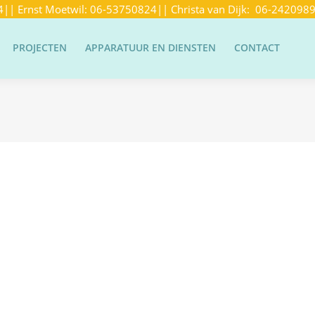
4
|| Ernst Moetwil:
06-53750824
|| Christa van Dijk:
06-242098
PROJECTEN
APPARATUUR EN DIENSTEN
CONTACT