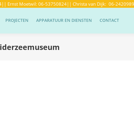
4
|| Ernst Moetwil:
06-53750824
|| Christa van Dijk:
06-242098
PROJECTEN
APPARATUUR EN DIENSTEN
CONTACT
Zuiderzeemuseum