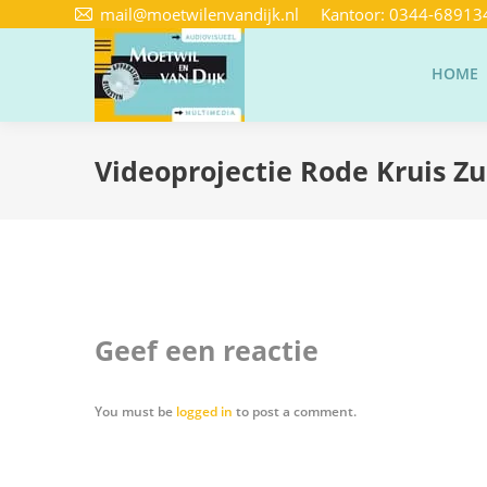
mail@moetwilenvandijk.nl
Kantoor:
0344-68913
HOME
Videoprojectie Rode Kruis 
Geef een reactie
You must be
logged in
to post a comment.