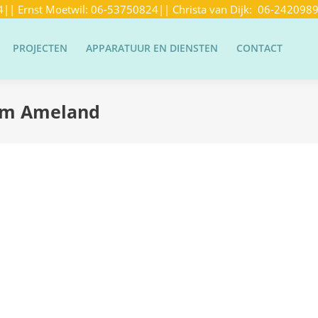
4
|| Ernst Moetwil:
06-53750824
|| Christa van Dijk:
06-242098
PROJECTEN
APPARATUUR EN DIENSTEN
CONTACT
rum Ameland