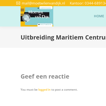
mail@moetwilenvandijk.nl
Kantoor:
0344-68913
HOME
Uitbreiding Maritiem Cent
Geef een reactie
You must be
logged in
to post a comment.