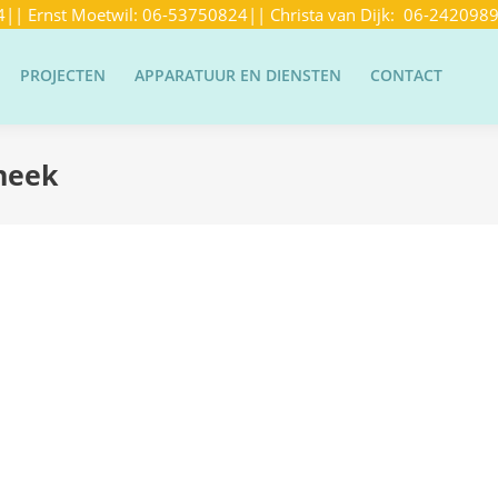
4
|| Ernst Moetwil:
06-53750824
|| Christa van Dijk:
06-242098
PROJECTEN
APPARATUUR EN DIENSTEN
CONTACT
neek