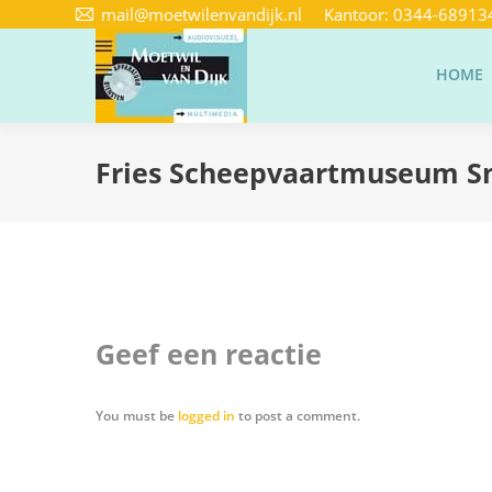
mail@moetwilenvandijk.nl
Kantoor:
0344-68913
HOME
Fries Scheepvaartmuseum S
Geef een reactie
You must be
logged in
to post a comment.